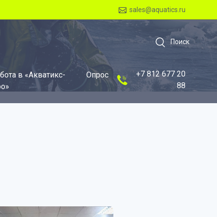
sales@aquatics.ru
Поиск
+7 812 677 20
бота в «Акватикс-
Опрос
88
о»