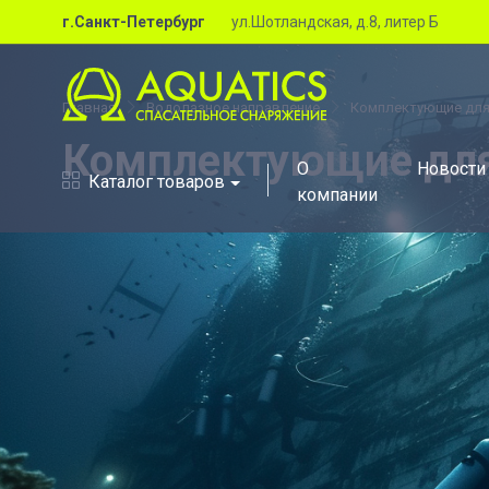
г.Санкт-Петербург
ул.Шотландская, д.8, литер Б
Главная
Водолазное направление
Комплектующие для
Комплектующие дл
О
Новости
Каталог товаров
компании