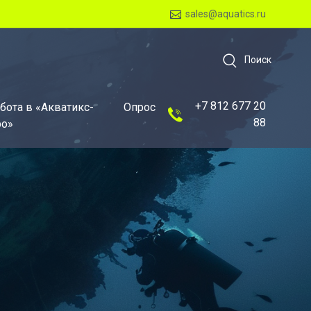
sales@aquatics.ru
Поиск
+7 812 677 20
бота в «Акватикс-
Опрос
88
о»