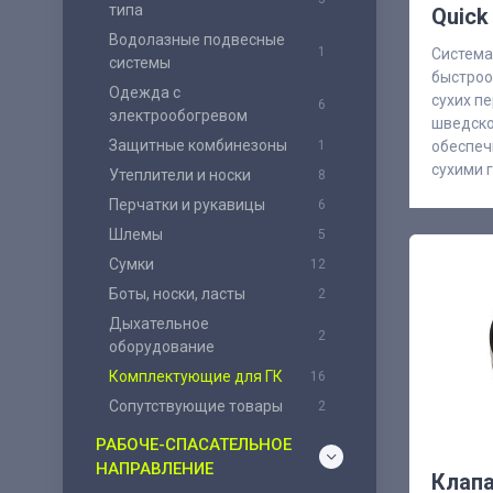
типа
Quick
Водолазные подвесные
1
Система
системы
быстроо
Одежда с
сухих пе
6
электрообогревом
шведско
Защитные комбинезоны
1
обеспеч
сухими 
Утеплители и носки
8
Перчатки и рукавицы
6
Шлемы
5
Сумки
12
Боты, носки, ласты
2
Дыхательное
2
оборудование
Комплектующие для ГК
16
Сопутствующие товары
2
РАБОЧЕ-СПАСАТЕЛЬНОЕ
НАПРАВЛЕНИЕ
Клап