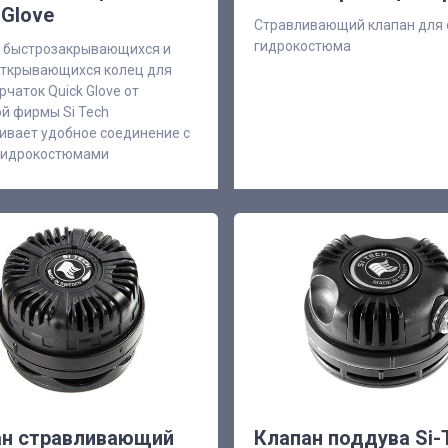
 Glove
Стравливающий клапан для 
гидрокостюма
 быстрозакрывающихся и
ткрывающихся колец для
рчаток Quick Glove от
й фирмы Si Tech
ивает удобное соединение с
гидрокостюмами
ан стравливающий
Клапан поддува Si-