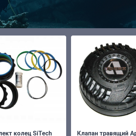
ект колец SiTech
Клапан травящий A