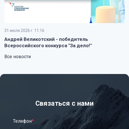
31 июля 2026 г. 11:16
24
м
Андрей Великотский - победитель
Б
Всероссийского конкурса "За дело!"
Все новости
Связаться с нами
Телефон
*