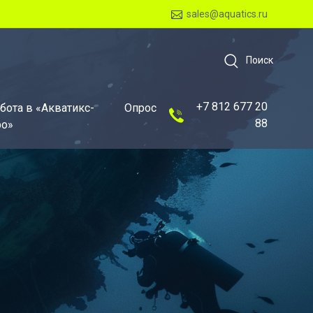
sales@aquatics.ru
Поиск
+7 812 677 20
бота в «Акватикс-
Опрос
88
о»