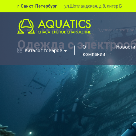
г.Санкт-Петербург
ул.Шотландская, д.8, литер Б
Главная
Водолазное направление
Одежда с электроо
Одежда с электроо
О
Новости
Каталог товаров
компании