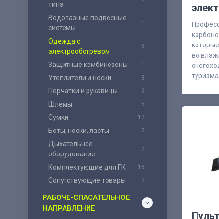
типа
элек
Водолазные подвесные
1
Професс
системы
карбоно
Одежда с
которые
6
электрообогревом
во влаж
Защитные комбинезоны
1
снегохо
туризма
Утеплители и носки
8
Перчатки и рукавицы
6
Шлемы
5
Сумки
12
Боты, носки, ласты
2
Дыхательное
2
оборудование
Комплектующие для ГК
16
Сопутствующие товары
2
РАБОЧЕ-СПАСАТЕЛЬНОЕ
НАПРАВЛЕНИЕ
Пульт