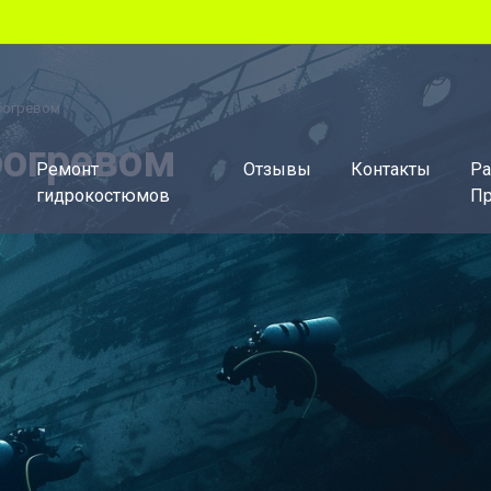
богревом
богревом
Ремонт
Отзывы
Контакты
Ра
гидрокостюмов
Пр