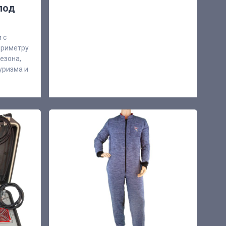
под
 с
ериметру
езона,
туризма и