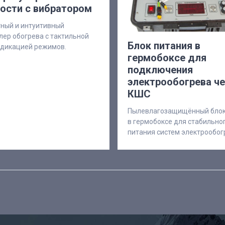
ости с вибратором
ный и интуитивный
лер обогрева с тактильной
Блок питания в
дикацией режимов.
гермобоксе для
подключения
электрообогрева ч
КШС
Пылевлагозащищённый блок
в гермобоксе для стабильно
питания систем электрообог