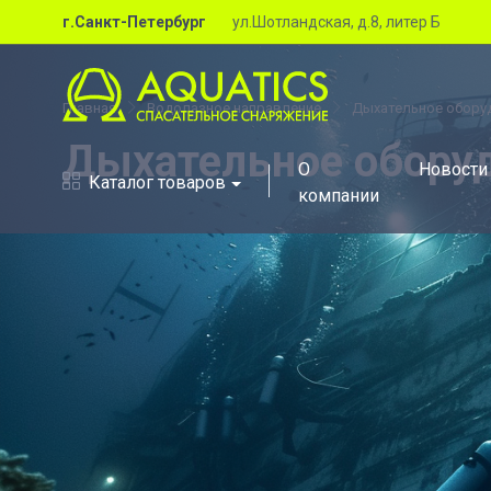
г.Санкт-Петербург
ул.Шотландская, д.8, литер Б
Главная
Водолазное направление
Дыхательное обору
Дыхательное обору
О
Новости
Каталог товаров
компании