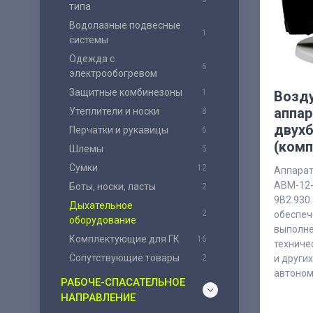
типа
Водолазные подвесные
1
системы
Одежда с
6
электрообогревом
Защитные комбинезоны
1
Возд
аппар
Утеплители и носки
8
двух
Перчатки и рукавицы
6
(комп
Шлемы
5
Сумки
12
Аппарат
АВМ-12-
Боты, носки, ласты
2
9В2.930
Дыхательное
2
обеспеч
оборудование
выполне
Комплектующие для ГК
16
техниче
Сопутствующие товары
2
и други
автоном
РАБОЧЕ-СПАСАТЕЛЬНОЕ
НАПРАВЛЕНИЕ