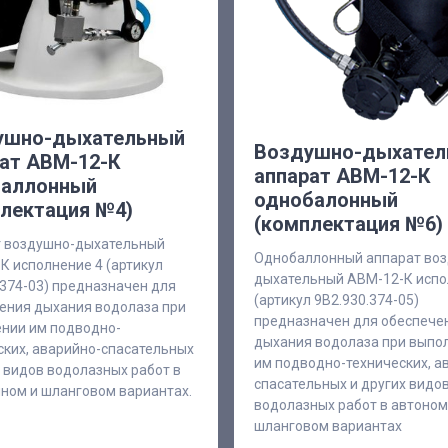
ушно-дыхательный
Воздушно-дыхател
ат АВМ-12-К
аппарат АВМ-12-К
баллонный
однобалонный
лектация №4)
(комплектация №6)
 воздушно-дыхательный
Однобаллонный аппарат во
К исполнение 4 (артикул
дыхательный АВМ-12-К испо
.374-03) предназначен для
(артикул 9В2.930.374-05)
ения дыхания водолаза при
предназначен для обеспече
нии им подводно-
дыхания водолаза при выпо
ских, аварийно-спасательных
им подводно-технических, а
х видов водолазных работ в
спасательных и других видо
ном и шланговом вариантах.
водолазных работ в автоно
шланговом вариантах