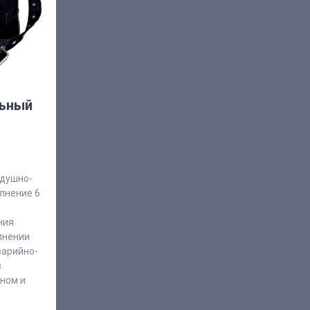
ьный
здушно-
лнение 6
ния
лнении
варийно-
в
мном и