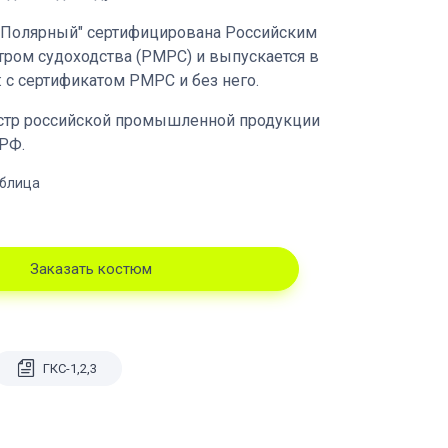
"Полярный" сертифицирована Российским
тром судоходства (РМРС) и выпускается в
: с сертификатом РМРС и без него.
стр российской промышленной продукции
РФ.
аблица
Заказать костюм
ГКС-1,2,3