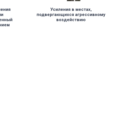
ления
Усиления в местах,
ли
подвергающихся агрессивному
енный
воздействию
нием