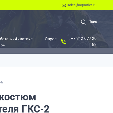
sales@aquatics.ru
Поиск
+7 812 677 20
бота в «Акватикс-
Опрос
88
о»
-6
окостюм
теля ГКС-2