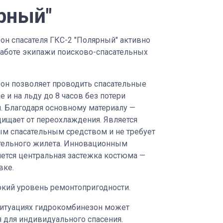
рный"
он спасателя ГКС-2 "Полярный" активно
работе экипажи поисково-спасательных
он позволяет проводить спасательные
е и на льду до 8 часов без потери
. Благодаря основному материалу —
щищает от переохлаждения. Является
м спасательным средством и не требует
тельного жилета. Инновационным
ется центральная застежка костюма —
вке.
окий уровень ремонтопригодности.
ситуациях гидрокомбинезон может
 для индивидуального спасения.