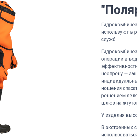
"Поля
Гидрокомбинез
используют в 
служб.
Гидрокомбинез
операции в вод
эффективности
неопрену — за
индивидуальны
ношения спаса
решением явля
шлюз на жгуто
У изделия выс
В экстренных 
использоваться