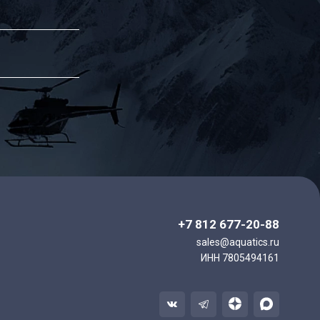
+7 812 677-20-88
sales@aquatics.ru
ИНН 7805494161