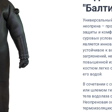
"Балт
Универсальный
неопрена — пр
защиты и комф
суровых услов
является инно
устойчивое к 
загрязнений, 
повышенной из
костюм легко 
его водой.
В сочетании с 
или шлемом ги
тела водолаза 
Неопреновая о
термоизоляцию