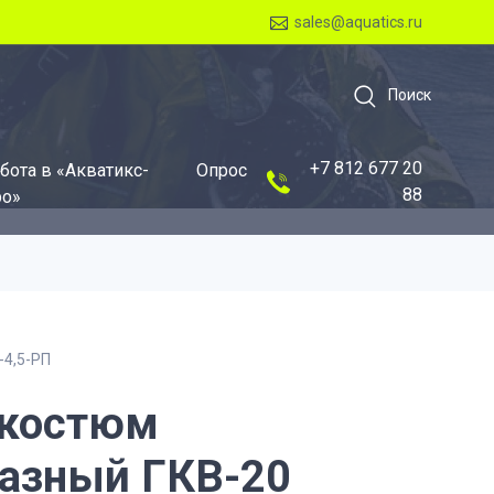
sales@aquatics.ru
Поиск
+7 812 677 20
бота в «Акватикс-
Опрос
88
о»
-4,5-РП
окостюм
азный ГКВ-20